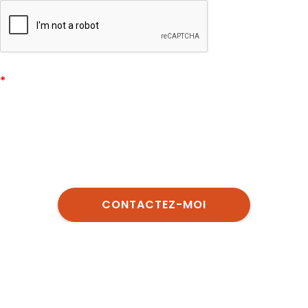
Privacy
-
Terms
*
Champ obligatoire
Un employé d’Autovista vous contactera
personnellement pour vous expliquer les produits et
services d’Autovista. Vos données seront traitées sur la
base de l’article 6, paragraphe 1, points b) et f), du RGPD,
comme indiqué dans la
déclaration de protection des
donnèes d’Autovista
.